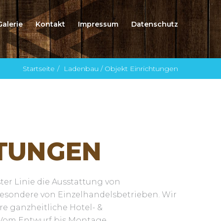
Galerie
Kontakt
Impressum
Datenschutz
Startseite
Ladenbau / Objekt Einrichtungen
HTUNGEN
ter Linie die Ausstattung von
esondere von Einzelhandelsbetrieben. Wir
re ganzheitliche Hotel- &
Vom Entwurf bis Montage.