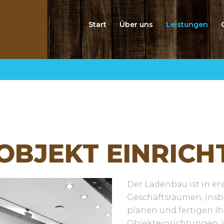
Start
Über uns
Leistungen
OBJEKT
EINRIC
Der Ladenbau ist in ers
Geschäftsräumen, insb
planen und fertigen Ih
Objekteinrichtungen. 