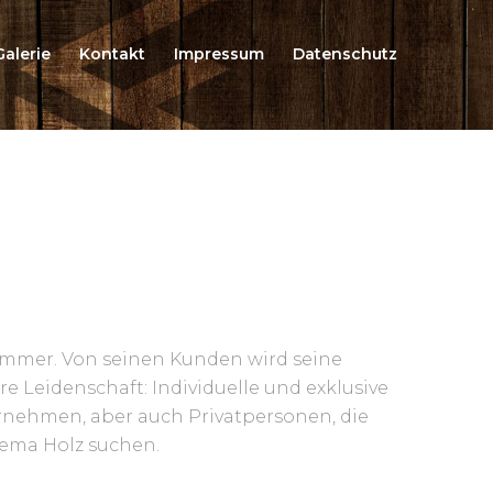
Galerie
Kontakt
Impressum
Datenschutz
ammer. Von seinen Kunden wird seine
ere Leidenschaft: Individuelle und exklusive
ernehmen, aber auch Privatpersonen, die
ema Holz suchen.