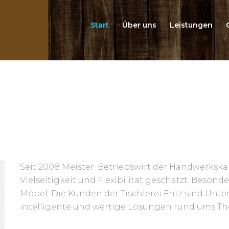
Start
Über uns
Leistungen
Seit 2008 Meister. Betriebswirt der Handwerksk
Vielseitigkeit und Flexibilität geschätzt. Besond
Möbel. Die Kunden der Tischlerei Fritz sind Unt
intelligente und wertige Lösungen rund ums Th